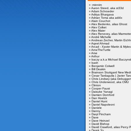
» :minnim
» Aaron Steed, aka st33d
» Adam Schroeder
» Aditya Bhargava
» Adrian Toma aka adi4x
» Alain Couchot
» Alex Bedenko, alias Ghost
» Alex Colket
» Alex Maier
» Alex Renevey, alias Marmotte
» André Michelle
» Andreas Zecher, Martin Eich
» Aqeel Ahmad
» Arcad - Xavier Martin & Myle
» ArneTheTurtle
» Arse
» Arthur
» baczy a.k.a Michael Baczyns
» bash
» Benjamin Colwell
» Bill Deakin
» Brainson Stuttgard New Med
» Cesar Tardaguila | Javier Tar
» Chris Lindsey (aka Debugge
» Chris Underwood, aka CMU
» Clinton
» Cooper Faust
» Daisuke Yanagi
» Damien Dornford
» Dan Hoelck
» Daniel Hunt
» Daniel Napoleoni
» Daniele
» Danny
» Daryl Fincham
» Dave
» Dave Heinzel
» David Bishop
» David Crawford, alias Percy 
» Derek Yu