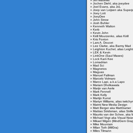
» Jim Mattews
» Jochen Diehl, aka joeydee
» Joel Evans, aka JoL
» Joep van Leijsen aka Super
» Joey Lott
» JoeyDee
» John Strow
» Josh Buhler
» Kenneth Walton
» Kerb
» Kevin John
» Kirill Mourzenko, alias Kirill
» Kris Foxton
» Lars A. Doucet
» Lee Clarke, aka Barmy Mad
» Leighton Kuchel, alias Leight
» LEK & Kevin
» LinkOne (Saul Mases)
» Lock Kam Kee
» Lomadrian
» Mad Sci
» Magnetos
» Maguas
» Manuel Fallman
» Marcelo Volmaro
» Marco Lapi, a.k.a Lapo
» Mariam Dholkawala
» Marijn van Aerle
» Mark Fennell
» Mark Kelly
» Martijn Kunst
» Martyn Williams, alias twitchy
» Matmi New Media Design
» Matt Berger aka MattGamer
» Mattias Stridsman, alias Strill
» Maurits van der Schee, aka
» Michael Vogt aka Visual Noiz
» Mikael Wigén (MindGem Grap
» Mike Mountain
» Milan Toth (MilGra)
» Miles Tilmann