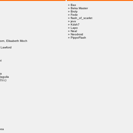
» Bax
» Beka Master
» Broly
» Fede
» flash_of_scarlet
» jevx
» Kdsh7
» Lapo
» Neal
» Neodroid
» PippoFlash
horn, Elisabeth Moch
s Lawford
ki
ia
daguila
rCLL)
Pea