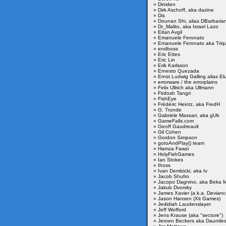
» Diniden
» Dirk Aschoff, aka dazine
» Dis
» Dounan Shi, alias DBarbaria
» Dr_Malito, aka Israel Lazo
» Eitan Avgil
» Emanuele Feronato
» Emanuele Feronato aka Triq
» endboss
» Eric Ettes
» Eric Lin
» Erik Karlsson
» Ernesto Quezada
» Ernst Ludwig Galling alias El
» errorware / the errorplains
» Felix Ullrich aka Ullmann
» Firdosh Tangri
» FishEye
» Frédéric Heintz, aka FredH
» G. Trunde
» Gabriele Massari, aka gUb
» GameFalls.com
» Geoff Gaudreault
» Gil Cohen
» Gordon Simpson
» gotoAndPlay() team
» Hamza Fawzi
» HolyFishGames
» Ian Stokes
» Ihoss
» Ivan Dembicki, aka Iv
» Jacob Shufro
» Jacopo Dagnino, aka Beka M
» Jakub Dvorsky
» James Xavier (a.k.a. Devianc
» Jason Hansen (Xit Games)
» Jedidiah Laudenslayer
» Jeff Wofford
» Jens Krause (aka "sectore")
» Jeroen Beckers aka Dauntle