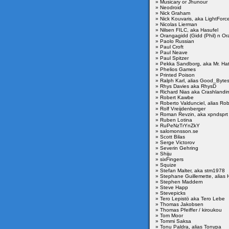
» Musicary or Jhunour
» Neodroid
» Nick Graham
» Nick Kouvaris, aka LightForc
» Nicolas Lierman
» Nilsen FILC, aka Hasufel
» Orangagidd (Gidd (Phil) n O
» Paolo Russian
» Paul Croft
» Paul Neave
» Paul Spitzer
» Pekka Sandborg, aka Mr. Ha
» Phelios Games
» Printed Poison
» Ralph Karl, alias Good_Byte
» Rhys Davies aka RhysD
» Richard Nias aka Crashlandi
» Robert Kawbe
» Roberto Valdunciel, alias Ro
» Rolf Vreijdenberger
» Roman Revzin, aka xpndsprt
» Ruben Lotina
» RuPeNzTrYnZkY
» salomonsson.se
» Scott Bilas
» Serge Victorov
» Severin Gehring
» Shiju
» sixFingers
» Squize
» Stefan Malter, aka stm1978
» Stephane Guillemette, alias
» Stephen Maddern
» Steve Happ
» Stevepicks
» Tero Lepistö aka Tero Lebe
» Thomas Jakobsen
» Thomas Pfeiffer / kiroukou
» Tom Moor
» Tommi Saksa
» Tonu Paldra, alias Tonypa