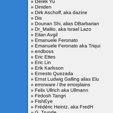
» Derek Yu
» Diniden
» Dirk Aschoff, aka dazine
» Dis
» Dounan Shi, alias DBarbarian
» Dr_Malito, aka Israel Lazo
» Eitan Avgil
» Emanuele Feronato
» Emanuele Feronato aka Triqui
» endboss
» Eric Ettes
» Eric Lin
» Erik Karlsson
» Ernesto Quezada
» Ernst Ludwig Galling alias Elu
» errorware / the errorplains
» Felix Ullrich aka Ullmann
» Firdosh Tangri
» FishEye
» Frédéric Heintz, aka FredH
» G. Trunde