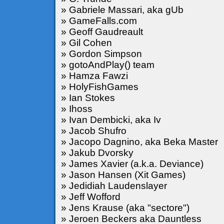
» Gabriele Massari, aka gUb
» GameFalls.com
» Geoff Gaudreault
» Gil Cohen
» Gordon Simpson
» gotoAndPlay() team
» Hamza Fawzi
» HolyFishGames
» Ian Stokes
» Ihoss
» Ivan Dembicki, aka Iv
» Jacob Shufro
» Jacopo Dagnino, aka Beka Master
» Jakub Dvorsky
» James Xavier (a.k.a. Deviance)
» Jason Hansen (Xit Games)
» Jedidiah Laudenslayer
» Jeff Wofford
» Jens Krause (aka "sectore")
» Jeroen Beckers aka Dauntless