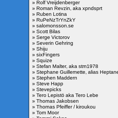
» Rolf Vreijdenberger
» Roman Revzin, aka xpndsprt
» Ruben Lotina
» RuPeNzTrYnZkY
» salomonsson.se
» Scott Bilas
» Serge Victorov
» Severin Gehring
» Shiju
» sixFingers
» Squize
» Stefan Malter, aka stm1978
» Stephane Guillemette, alias Heptan
» Stephen Maddern
» Steve Happ
» Stevepicks
» Tero Lepistö aka Tero Lebe
» Thomas Jakobsen
» Thomas Pfeiffer / kiroukou
» Tom Moor