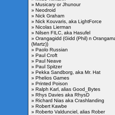
» Musicary or Jhunour
» Neodroid
» Nick Graham
» Nick Kouvaris, aka LightForce
» Nicolas Lierman
» Nilsen FILC, aka Hasufel
» Orangagidd (Gidd (Phil) n Orangam
(Martz))
» Paolo Russian
» Paul Croft
» Paul Neave
» Paul Spitzer
» Pekka Sandborg, aka Mr. Hat
» Phelios Games
» Printed Poison
» Ralph Karl, alias Good_Bytes
» Rhys Davies aka RhysD
» Richard Nias aka Crashlanding
» Robert Kawbe
» Roberto Valdunciel, alias Rober