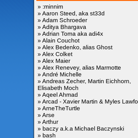
» :minnim
» Aaron Steed, aka st33d
» Adam Schroeder
» Aditya Bhargava
» Adrian Toma aka adi4x
» Alain Couchot
» Alex Bedenko, alias Ghost
» Alex Colket
» Alex Maier
» Alex Renevey, alias Marmotte
» André Michelle
» Andreas Zecher, Martin Eichhorn,
Elisabeth Moch
» Aqeel Ahmad
» Arcad - Xavier Martin & Myles Lawfo
» ArneTheTurtle
» Arse
» Arthur
» baczy a.k.a Michael Baczynski
» bash