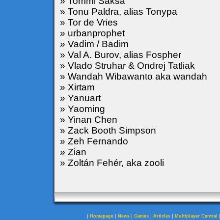
» Tommi Saksa
» Tonu Paldra, alias Tonypa
» Tor de Vries
» urbanprophet
» Vadim / Badim
» Val A. Burov, alias Fospher
» Vlado Struhar & Ondrej Tatliak
» Wandah Wibawanto aka wandah
» Xirtam
» Yanuart
» Yaoming
» Yinan Chen
» Zack Booth Simpson
» Zeh Fernando
» Zian
» Zoltán Fehér, aka zooli
|
|
|
|
|
Homepage
News
Games
Articles
Multiplayer Central