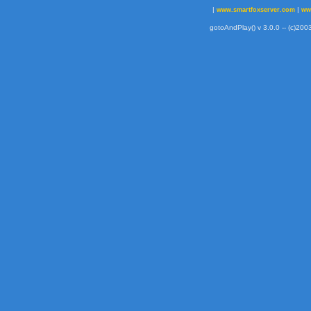
|
|
www.smartfoxserver.com
ww
gotoAndPlay() v 3.0.0 -- (c)2