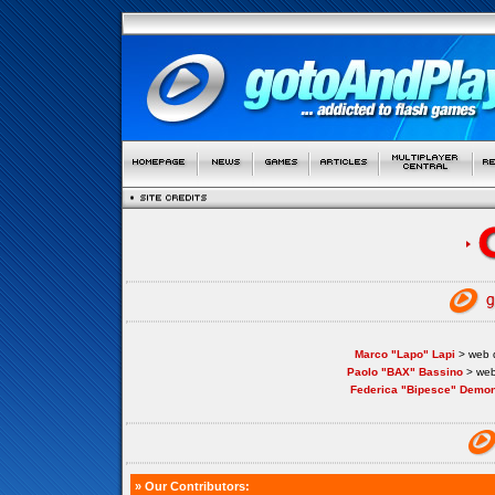
Marco "Lapo" Lapi
> web d
Paolo "BAX" Bassino
> web
Federica "Bipesce" Demon
» Our Contributors: