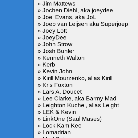
» Jim Mattews
» Jochen Diehl, aka joeydee
» Joel Evans, aka JoL
» Joep van Leijsen aka Superjoep
» Joey Lott
» JoeyDee
» John Strow
» Josh Buhler
» Kenneth Walton
» Kerb
» Kevin John
» Kirill Mourzenko, alias Kirill
» Kris Foxton
» Lars A. Doucet
» Lee Clarke, aka Barmy Mad
» Leighton Kuchel, alias Leight
» LEK & Kevin
» LinkOne (Saul Mases)
» Lock Kam Kee
» Lomadrian